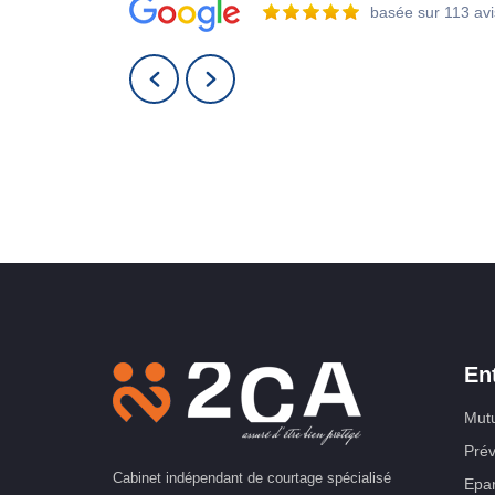
Ecoute, disponibilité, connaissance approfondie des
basée sur 113 avi
règles en matière d'assurance, focalisés sur les
besoins et l'intérêt du client, recherche de solutions
optimales, en un mot : de vrais professionnels
En
Mutu
Prév
Cabinet indépendant de courtage spécialisé
Epar