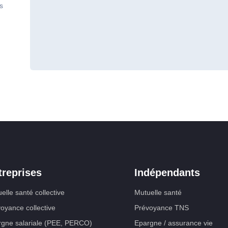
s
treprises
Indépendants
elle santé collective
Mutuelle santé
oyance collective
Prévoyance TNS
gne salariale (PEE, PERCO)
Epargne / assurance vie