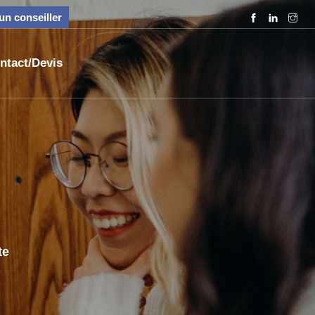
n conseiller
ntact/Devis
te