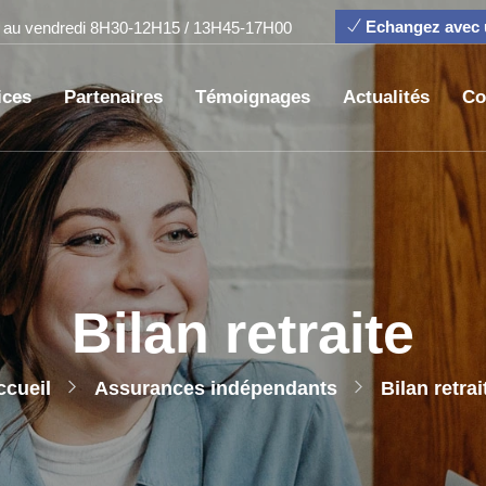
Echangez avec u
 au vendredi 8H30-12H15 / 13H45-17H00
ices
Partenaires
Témoignages
Actualités
Co
Bilan retraite
ccueil
Assurances indépendants
Bilan retrai