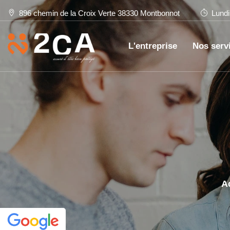
896 chemin de la Croix Verte 38330 Montbonnot
Lundi
L'entreprise
Nos serv
A