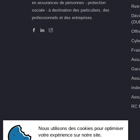
en assurances de personnes - protection
Retr
sociale - à destination des particuliers, des
Déci
professionnels et des entreprises.
(DU
Offr
Cybe
Frai
Ass
Gara
Assu
Inde
Assu
RC P
Nous utilisons des cookies pour optimiser
votre expérience sur notre site.