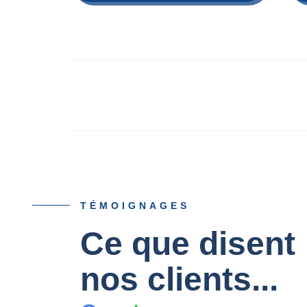
TÉMOIGNAGES
Ce que disent
Serge Scurti
02-05-2021
nos clients...